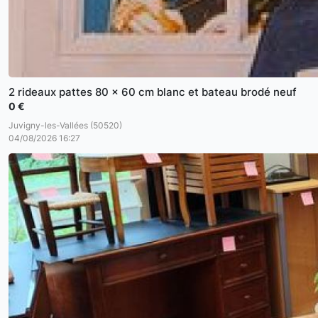
2 rideaux pattes 80 x 60 cm blanc et bateau brodé neuf
0 €
Juvigny-les-Vallées (50520)
04/08/2026 16:27