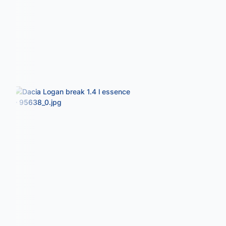
L'Annonceur
Diffusez vos annonces gratuitement sur 
journaux de votre région.
Publier chez nous, c'est :
Rapide, simple et efficace !
Générique
Contactez-nous