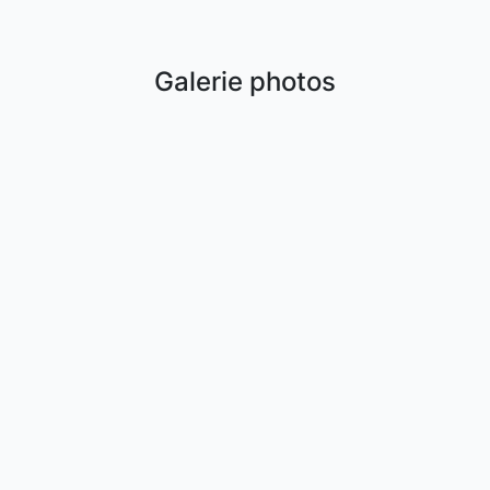
Galerie photos
internet grâce à lannonceur.com et ciblez les acheteurs près de che