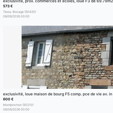
exclusivité, prox. commerces et écoles, loue F3 de 69.79m2
573 €
Tessy-Bocage (50420)
08/08/2026 00:00
exclusivité, loue maison de bourg F5 comp. pce de vie av. in
600 €
Montpinchon (50210)
08/08/2026 00:00